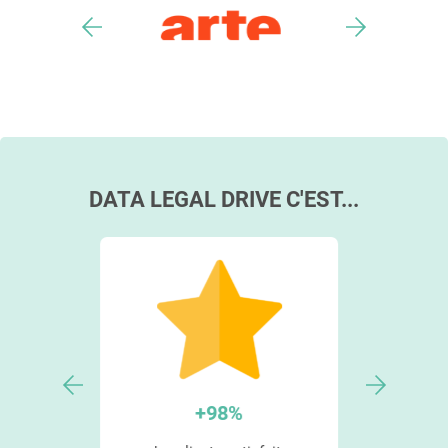
DATA LEGAL DRIVE C'EST...
9
langues disponibles
outil co
spécial