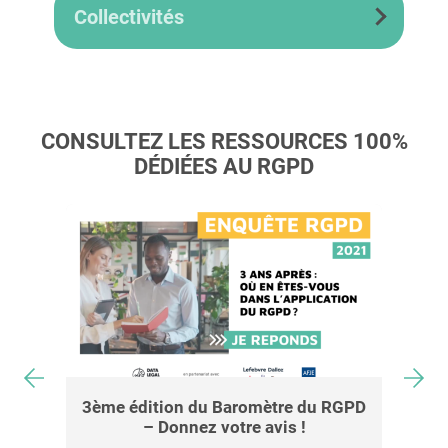
Collectivités
CONSULTEZ LES RESSOURCES 100%
DÉDIÉES AU RGPD
[R
RGPD
[BFM BUSINESS] – Que deviennent
vos données personnelles en
entreprise ?