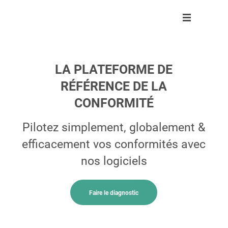
Logiciels
Logiciels
Clients
Partenaires
Ressources
Entreprise
LA PLATEFORME DE
RÉFÉRENCE DE LA
Clients
RGPD
Nos 3000 clients
Devenir partenaire
Agenda
A propos
CONFORMITÉ
Partenaires
Sapin II
La conformité par secteur
Trouver un partenaire
Infographies
Notre équipe
Pilotez simplement, globalement &
Ressources
Livres blancs
Rejoignez-nous !
efficacement vos conformités avec
Blog
Espace presse
nos logiciels
Entreprise
Dossier
Outils
Faire le diagnostic
Fr